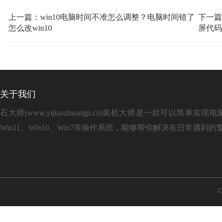
定，按下该快捷键即可实现
上述的全部内容就是关于w
键怎么设置的图文解说教程
的知识。
win10电脑熄屏不关机
一系列操作后,相信会对您有
的文章。
上一篇：win10电脑时间不准怎么调整？电脑时间错了
下一篇：
怎么改win10
屏代